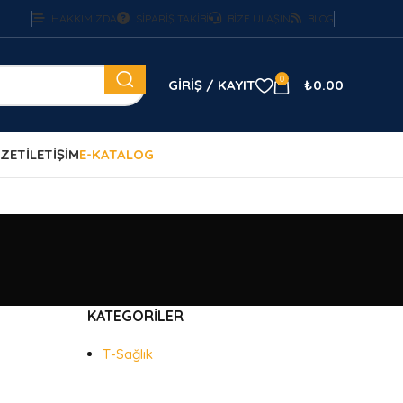
HAKKIMIZDA
SİPARİŞ TAKİBİ
BİZE ULAŞIN
BLOG
0
GIRIŞ / KAYIT
₺
0.00
ZET
İLETİŞİM
E-KATALOG
KATEGORILER
T-Sağlık