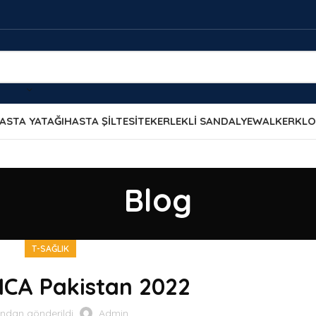
ASTA YATAĞI
HASTA ŞİLTESİ
TEKERLEKLİ SANDALYE
WALKER
KLO
Blog
T-SAĞLIK
CA Pakistan 2022
ından gönderildi
Admin