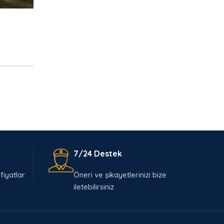
7/24 Destek
fiyatlar
Öneri ve şikayetlerinizi bize
iletebilirsiniz