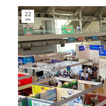
22
ARA