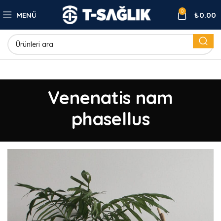
0
MENÜ
₺
0.00
Venenatis nam
phasellus