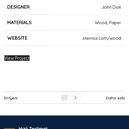
DESIGNER
John Doe
MATERIALS
Wood, Paper
WEBSITE
xtemos.com/wood
View Project
En yeni
Daha eski
Hızlı Teslimat