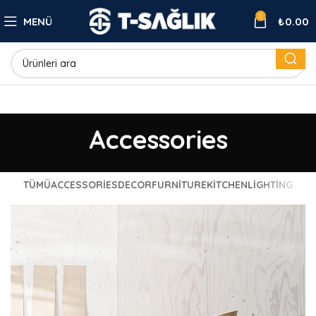
0
MENÜ
₺
0.00
Accessories
TÜMÜ
ACCESSORIES
DECOR
FURNITURE
KITCHEN
LIGHTING