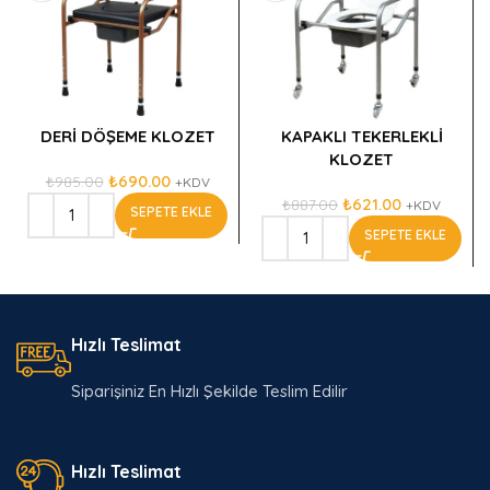
DERİ DÖŞEME KLOZET
KAPAKLI TEKERLEKLİ
KLOZET
₺
690.00
₺
985.00
+KDV
₺
621.00
₺
887.00
+KDV
SEPETE EKLE
SEPETE EKLE
Hızlı Teslimat
Siparişiniz En Hızlı Şekilde Teslim Edilir
Hızlı Teslimat