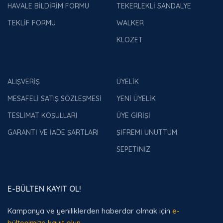
HAVALE BİLDİRİM FORMU
TEKERLEKLİ SANDALYE
TEKLİF FORMU
WALKER
KLOZET
ALIŞVERİŞ
ÜYELİK
MESAFELİ SATIŞ SÖZLEŞMESİ
YENİ ÜYELİK
TESLİMAT KOŞULLARI
ÜYE GİRİŞİ
GARANTİ VE İADE ŞARTLARI
ŞİFREMİ UNUTTUM
SEPETİNİZ
E-BÜLTEN KAYIT OL!
Kampanya ve yeniliklerden haberdar olmak için
e-
bültenimize kayıt olun.