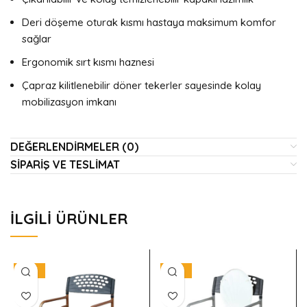
Deri döşeme oturak kısmı hastaya maksimum komfor
sağlar
Ergonomik sırt kısmı haznesi
Çapraz kilitlenebilir döner tekerler sayesinde kolay
mobilizasyon imkanı
DEĞERLENDIRMELER (0)
SIPARIŞ VE TESLIMAT
İLGILI ÜRÜNLER
-30%
-30%