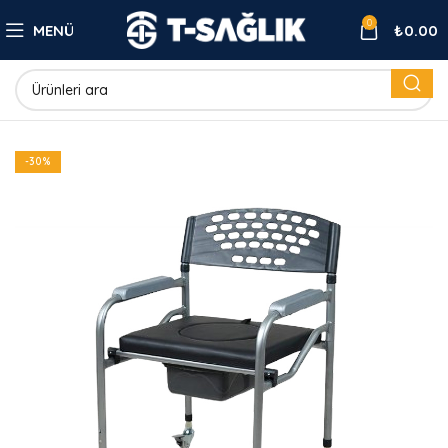
0
MENÜ
₺
0.00
-30%